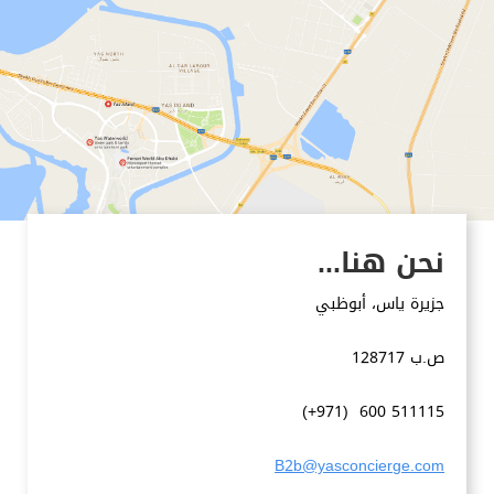
نحن هنا...
جزيرة ياس، أبوظبي
ص.ب 128717
(+971) 600 511115
B2b@yasconcierge.com