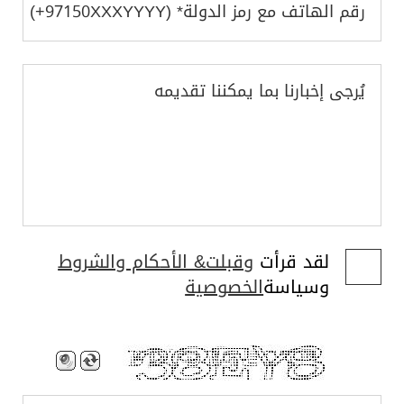
رقم الهاتف مع رمز الدولة* (‎+97150XXXYYYY)
يُرجى إخبارنا بما يمكننا تقديمه
لقد قرأت
وقبلت& الأحكام والشروط
وسياسة
الخصوصية